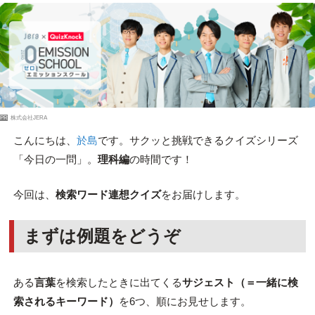
PR
株式会社JERA
こんにちは、
於島
です。サクッと挑戦できるクイズシリーズ
「今日の一問」。
理科編
の時間です！
今回は、
検索ワード連想クイズ
をお届けします。
まずは例題をどうぞ
ある
言葉
を検索したときに出てくる
サジェスト（＝一緒に検
索されるキーワード）
を6つ、順にお見せします。