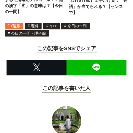
【ภาษาไทย】文字だけ見て「何
の漢字「卣」の意味は？【今日
語」か当てられる？【センス
の一問】
で】
理系
#
理科
#
quiz
#
今日の一問
#
今日の一問・理科編
この記事をSNSでシェア
この記事を書いた人