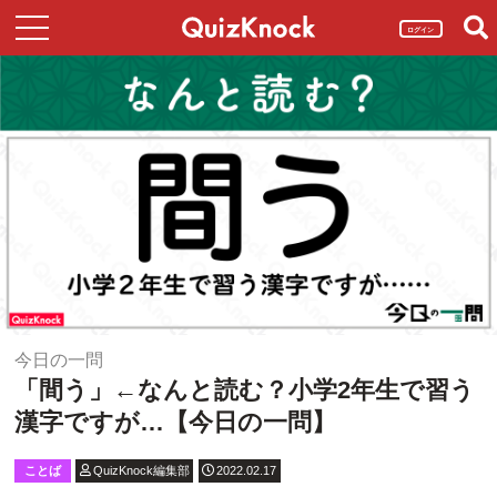
ログイン
今日の一問
「間う」←なんと読む？小学2年生で習う
漢字ですが…【今日の一問】
ことば
QuizKnock編集部
2022.02.17