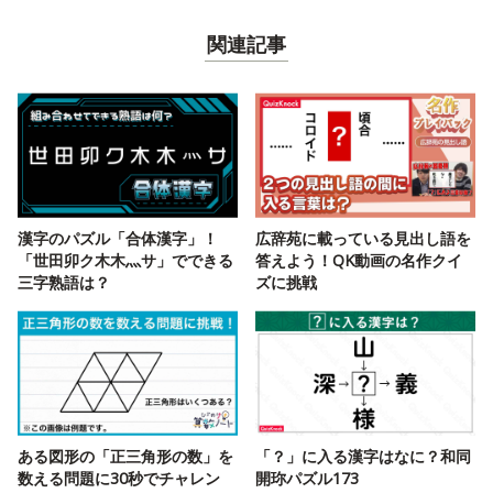
関連記事
漢字のパズル「合体漢字」！
広辞苑に載っている見出し語を
「世田卯ク木木灬サ」でできる
答えよう！QK動画の名作クイ
三字熟語は？
ズに挑戦
ある図形の「正三角形の数」を
「？」に入る漢字はなに？和同
数える問題に30秒でチャレン
開珎パズル173