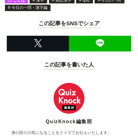
ことば
#
漢字
#
難読漢字
#
quiz
#
今日の一問
#
今日の一問・漢字編
この記事をSNSでシェア
この記事を書いた人
QuizKnock編集部
身の回りの気になることをクイズでお伝えいたします。