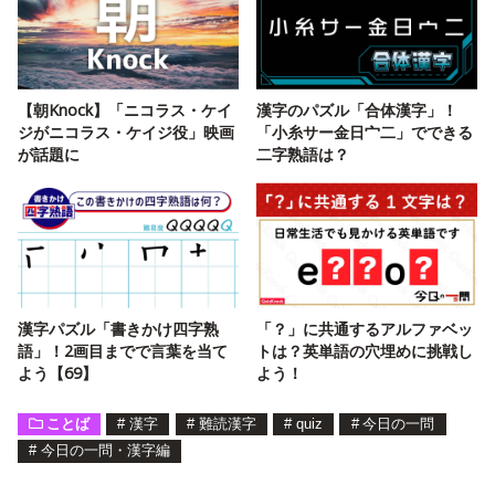
【朝Knock】「ニコラス・ケイ
漢字のパズル「合体漢字」！
ジがニコラス・ケイジ役」映画
「小糸サー金日宀二」でできる
が話題に
二字熟語は？
漢字パズル「書きかけ四字熟
「？」に共通するアルファベッ
語」！2画目までで言葉を当て
トは？英単語の穴埋めに挑戦し
よう【69】
よう！
ことば
#
漢字
#
難読漢字
#
quiz
#
今日の一問
#
今日の一問・漢字編