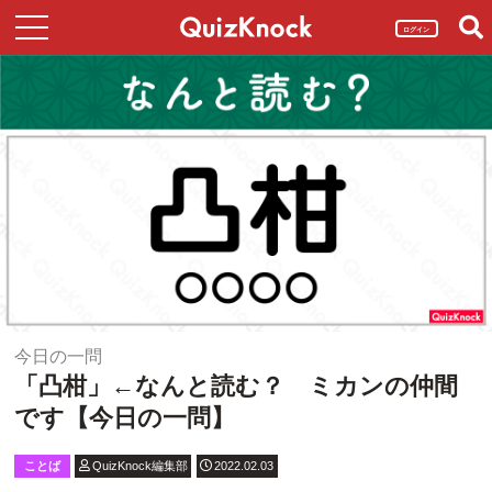
ログイン
今日の一問
「凸柑」←なんと読む？ ミカンの仲間
です【今日の一問】
ことば
QuizKnock編集部
2022.02.03