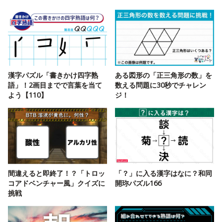
漢字パズル「書きかけ四字熟
ある図形の「正三角形の数」を
語」！2画目までで言葉を当て
数える問題に30秒でチャレン
よう【110】
ジ！
間違えると即終了！？「トロッ
「？」に入る漢字はなに？和同
コアドベンチャー風」クイズに
開珎パズル166
挑戦