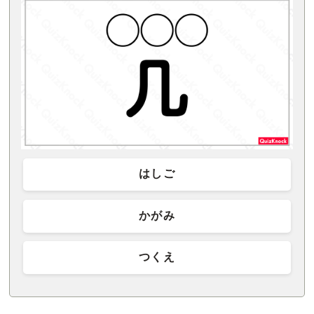
はしご
かがみ
つくえ