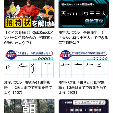
【クイズを解け】QuizKnockメ
漢字のパズル「合体漢字」！
ンバーに伊沢からの「招待状」
「天シハロウ干三人」でできる
が届いたようです
二字熟語は？
漢字パズル「書きかけ四字熟
漢字パズル「書きかけ四字熟
語」！2画目までで言葉を当て
語」！2画目までで言葉を当て
よう【107】
よう【108】