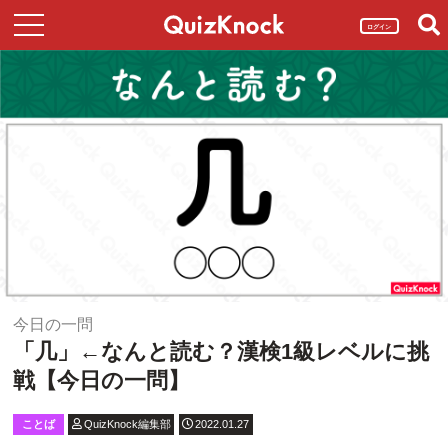
ログイン
今日の一問
「几」←なんと読む？漢検1級レベルに挑
戦【今日の一問】
ことば
QuizKnock編集部
2022.01.27