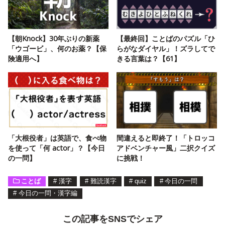
【朝Knock】30年ぶりの新薬
【最終回】ことばのパズル「ひ
「ウゴービ」、何のお薬？【保
らがなダイヤル」！ズラしてで
険適用へ】
きる言葉は？【61】
「大根役者」は英語で、食べ物
間違えると即終了！「トロッコ
を使って「何 actor」？【今日
アドベンチャー風」二択クイズ
の一問】
に挑戦！
ことば
#
漢字
#
難読漢字
#
quiz
#
今日の一問
#
今日の一問・漢字編
この記事をSNSでシェア