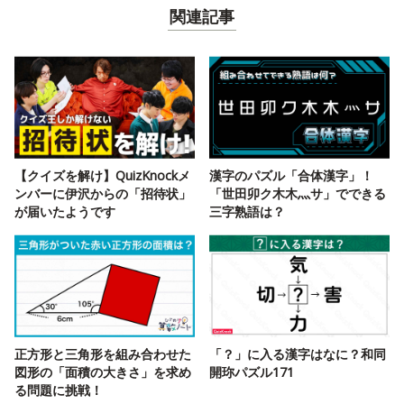
関連記事
【クイズを解け】QuizKnockメ
漢字のパズル「合体漢字」！
ンバーに伊沢からの「招待状」
「世田卯ク木木灬サ」でできる
が届いたようです
三字熟語は？
正方形と三角形を組み合わせた
「？」に入る漢字はなに？和同
図形の「面積の大きさ」を求め
開珎パズル171
る問題に挑戦！