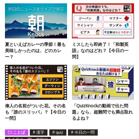
夏といえばカレーの季節！最も
ミスしたら即終了！「和製英
美味しかったのは、どのカレ
語」なのはどれ？【今日の一
ー？
問】
偉人の名前がついた花。その名
「QuizKnockの動画で出た問
も「誰のスリッパ」？【今日の
題」なら、超難問でも満点取れ
一問】
るよね？
ことば
#
漢字
#
quiz
#
今日の一問