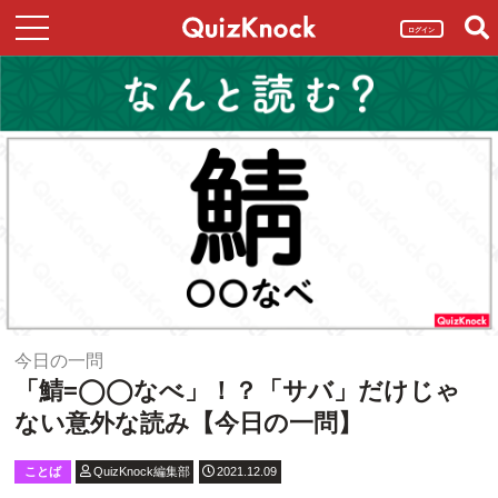
ログイン
今日の一問
「鯖=◯◯なべ」！？「サバ」だけじゃ
ない意外な読み【今日の一問】
ことば
QuizKnock編集部
2021.12.09