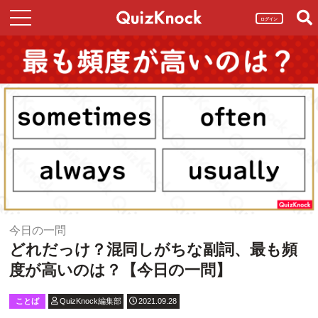
ログイン
今日の一問
どれだっけ？混同しがちな副詞、最も頻
度が高いのは？【今日の一問】
ことば
QuizKnock編集部
2021.09.28