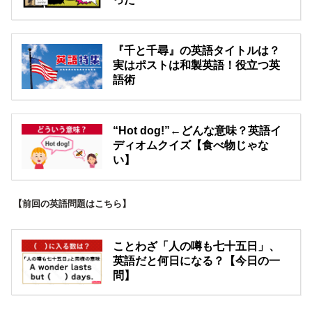
『千と千尋』の英語タイトルは？
実はポストは和製英語！役立つ英
語術
“Hot dog!”←どんな意味？英語イ
ディオムクイズ【食べ物じゃな
い】
【前回の英語問題はこちら】
ことわざ「人の噂も七十五日」、
英語だと何日になる？【今日の一
問】