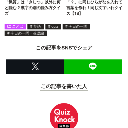
「気質」は「きしつ」以外に何
「？」に同じひらがなを入れて
と読む？漢字の別の読み方クイ
言葉を作れ！同じ文字いれクイ
ズ
ズ【18】
ことば
#
英語
#
quiz
#
今日の一問
#
今日の一問・英語編
この記事をSNSでシェア
この記事を書いた人