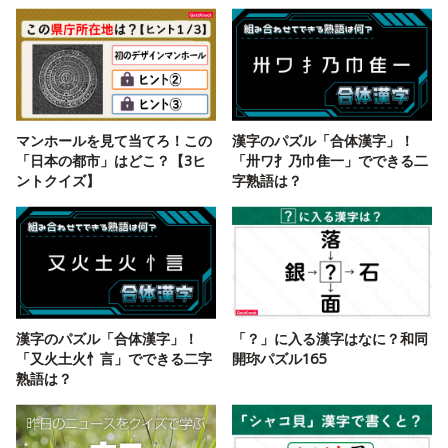
マンホールを見て当てろ！この
漢字のパズル「合体漢字」！
「日本の都市」はどこ？【3ヒ
「卅ワ扌乃巾隹一」でできる二
ントクイズ】
字熟語は？
漢字のパズル「合体漢字」！
「？」に入る漢字はなに？和同
「又火土火忄言」でできる二字
開珎パズル165
熟語は？