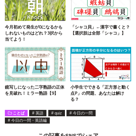
今月初めて発生が0になるかも
「シャコ貝」←漢字で書くと？
しれないものはどれ？3択から
【選択肢は全部「シャコ」】
当てよう！
鏡写しになった二字熟語の正体
小学生でできる「正方形と動く
を見破れ！ミラー熟語【9】
点P」の問題、あなたは解け
る？
ことば
#
英語
#
quiz
#
今日の一問
#
今日の一問・英語編
この記事をSNSでシェア