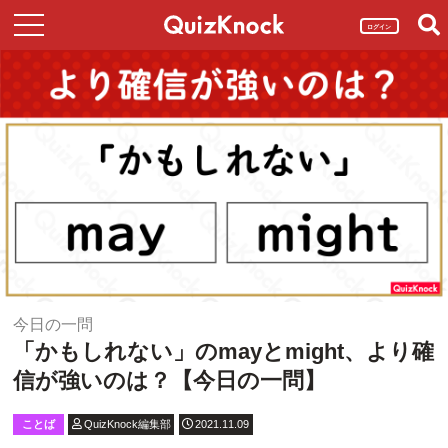
ログイン
今日の一問
「かもしれない」のmayとmight、より確
信が強いのは？【今日の一問】
ことば
QuizKnock編集部
2021.11.09