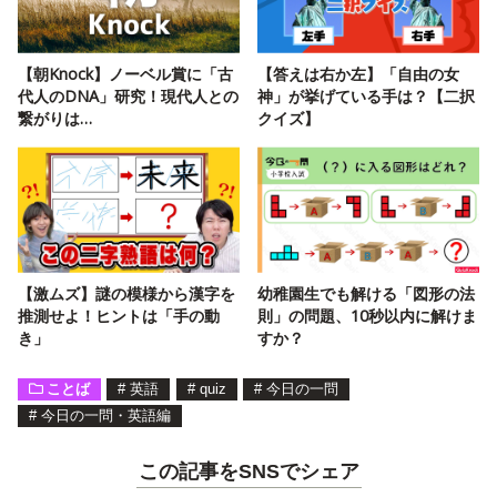
【朝Knock】ノーベル賞に「古
【答えは右か左】「自由の女
代人のDNA」研究！現代人との
神」が挙げている手は？【二択
繋がりは…
クイズ】
【激ムズ】謎の模様から漢字を
幼稚園生でも解ける「図形の法
推測せよ！ヒントは「手の動
則」の問題、10秒以内に解けま
き」
すか？
ことば
#
英語
#
quiz
#
今日の一問
#
今日の一問・英語編
この記事をSNSでシェア