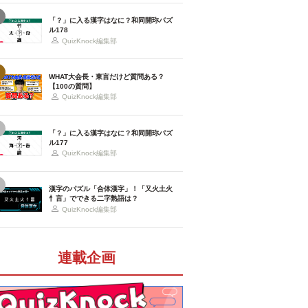
「？」に入る漢字はなに？和同開珎パズ
ル178
QuizKnock編集部
WHAT大会長・東言だけど質問ある？
【100の質問】
QuizKnock編集部
「？」に入る漢字はなに？和同開珎パズ
ル177
QuizKnock編集部
漢字のパズル「合体漢字」！「又火土火
忄言」でできる二字熟語は？
QuizKnock編集部
連載企画