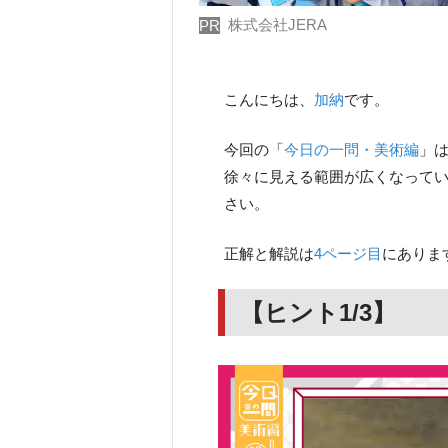
株式会社JERA
PR
こんにちは、
加納
です。
今回の「
今日の一問・美術編
」
徐々に見える範囲が広くなって
さい。
正解と解説は
4ページ目
にありま
【ヒント1/3】