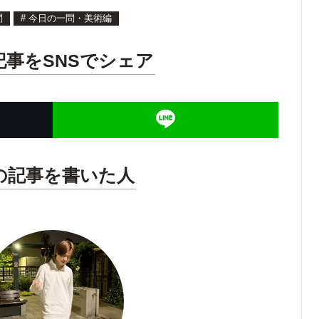
問
#
今日の一問・美術編
記事をSNSでシェア
の記事を書いた人