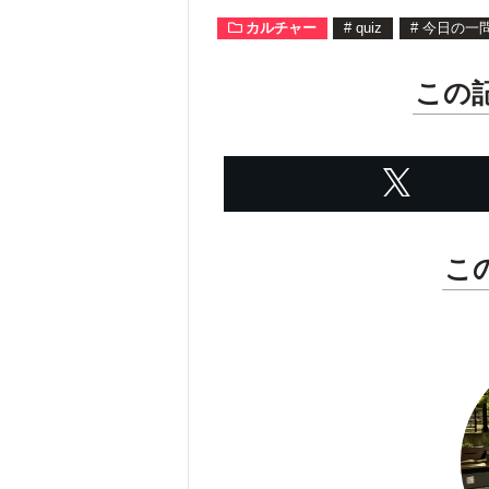
カルチャー
#
quiz
#
今日の一
この
こ