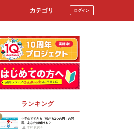
カテゴリ
ログイン
社会
スポーツ
時事ニュース
特集
ランキング
小学生でできる「転がる2つの円」の問
題、あなたは解ける？
木村 真実子