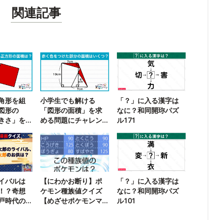
関連記事
角形を組
小学生でも解ける
「？」に入る漢字は
図形の
「図形の面積」を求
なに？和同開珎パズ
きさ」を
める問題にチャレン
ル171
に挑戦！
ジ！
イバルは
【にわかお断り】ポ
「？」に入る漢字は
！？奇想
ケモン種族値クイズ
なに？和同開珎パズ
戸時代の
【めざせポケモンマ
ル101
界
スター】