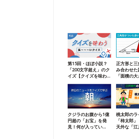
第15回・ほぼ小説？
正方形と三
「200文字超え」のク
み合わせた
イズ【クイズを味わ
「面積の大
う】
求める問題
クジラのお腹から1億
桃太郎のラ
円超の「お宝」を発
「柿太郎」
見！何が入ってい
天外な「江
た？
漫画」の世