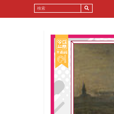
謎解き
コラム
常識
理系