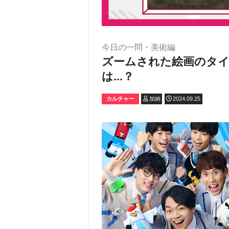
今日の一問・美術編
ズームされた絵画のタ
は...？
カルチャー
加納
2024.09.25