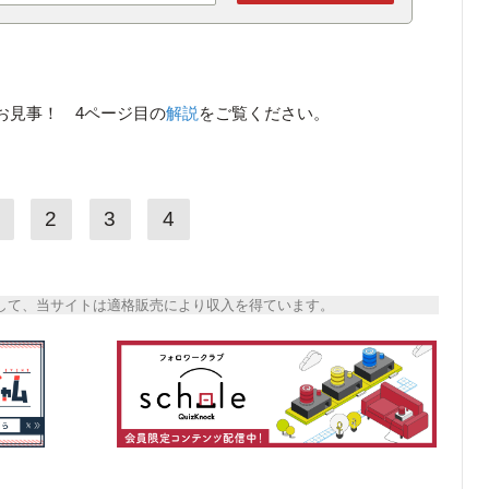
お見事！ 4ページ目の
解説
をご覧ください。
2
3
4
トとして、当サイトは適格販売により収入を得ています。