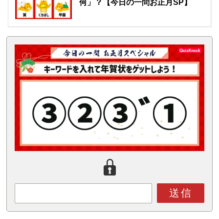
何」？【今日の一問お正月SP】
送信