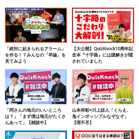
「絶対に起きられるアラーム」
【大公開】QuizKnock10周年記
を作る！？みんなの「卒論」を
念本『十字路』には謎解きが隠
見てみよう
されていました
「問さんの地元のいいところ
山本祥彰×川上諒人「くらえ、
は？」「まず僕は地元がたくさ
鬼インポッシブルなぞなぞ」
んあって」【雑談中】
【理不尽】