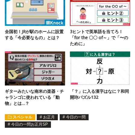
全国初！JRが駅のホームに設置
3ヒントで英単語を当てろ！
する「今必要なもの」とは？
「for the 〇〇 of～」で「〜の
ために」
ギターみたいな南米の楽器・チ
「？」に入る漢字はなに？和同
ャランゴに使われている「動
開珎パズル132
物」とは…？
スペシャル
#
お正月
#
今日の一問
#
今日の一問お正月SP