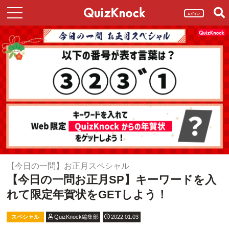
ログイン
【今日の一問】お正月スペシャル
【今日の一問お正月SP】キーワードを入
れて限定年賀状をGETしよう！
スペシャル
QuizKnock編集部
2022.01.03