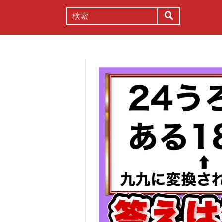
謎解き
コラム
常識
理系