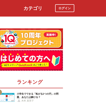
カテゴリ
ログイン
社会
スポーツ
時事ニュース
特集
ランキング
小学生でできる「転がる2つの円」の問
題、あなたは解ける？
木村 真実子