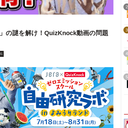
2
3
の謎を解け！QuizKnock動画の問題
4
31
5