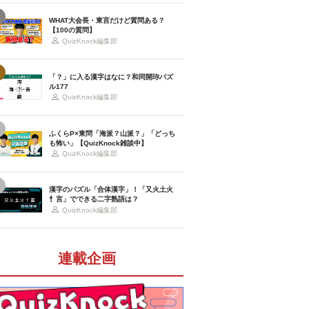
WHAT大会長・東言だけど質問ある？
【100の質問】
QuizKnock編集部
「？」に入る漢字はなに？和同開珎パズ
ル177
QuizKnock編集部
ふくらP×東問「海派？山派？」「どっち
も怖い」【QuizKnock雑談中】
QuizKnock編集部
漢字のパズル「合体漢字」！「又火土火
忄言」でできる二字熟語は？
QuizKnock編集部
連載企画