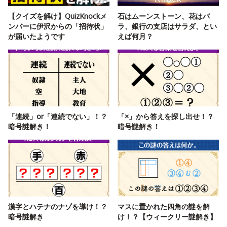
【クイズを解け】QuizKnockメ
石はムーンストーン、花はバ
ンバーに伊沢からの「招待状」
ラ、銀行の支店はサラダ、とい
が届いたようです
えば何月？
「連続」or「連続でない」！？
「×」から答えを探し出せ！？
暗号謎解き！
暗号謎解き！
漢字とハテナのナゾを導け！？
マスに置かれた四角の謎を解
暗号謎解き
け！？【ウィークリー謎解き】