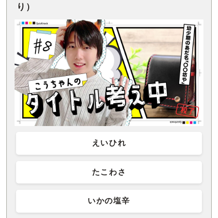
り）
えいひれ
たこわさ
いかの塩辛