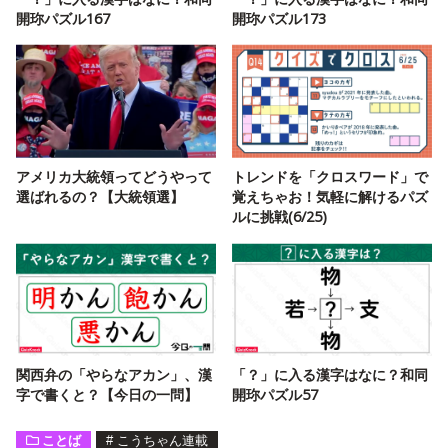
開珎パズル167
開珎パズル173
アメリカ大統領ってどうやって
トレンドを「クロスワード」で
選ばれるの？【大統領選】
覚えちゃお！気軽に解けるパズ
ルに挑戦(6/25)
関西弁の「やらなアカン」、漢
「？」に入る漢字はなに？和同
字で書くと？【今日の一問】
開珎パズル57
ことば
#
こうちゃん連載