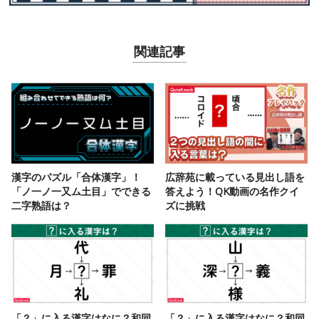
関連記事
漢字のパズル「合体漢字」！
広辞苑に載っている見出し語を
「ノ一ノ一又ム土目」でできる
答えよう！QK動画の名作クイ
二字熟語は？
ズに挑戦
「？」に入る漢字はなに？和同
「？」に入る漢字はなに？和同