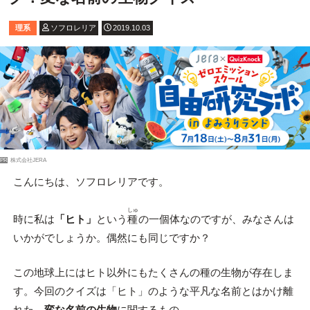
理系
ソフロレリア
2019.10.03
PR
株式会社JERA
こんにちは、ソフロレリアです。
しゅ
時に私は
「ヒト」
という
種
の一個体なのですが、みなさんは
いかがでしょうか。偶然にも同じですか？
この地球上にはヒト以外にもたくさんの種の生物が存在しま
す。今回のクイズは「ヒト」のような平凡な名前とはかけ離
れた、
変な名前の生物
に関するもの。