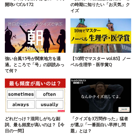
開珎パズル172
の時期に知りたい「お天気」ク
イズ
強い台風15号が関東地方を通
【10問でマスター vol.85】ノー
過。ところで「号」の訓読みっ
ベル生理学・医学賞Q
て何？
どれだっけ？混同しがちな副
「クイズを3万問作った」猛者
詞、最も頻度が高いのは？【今
が選ぶ「一番面白い早押し問
日の一問】
題」とは？