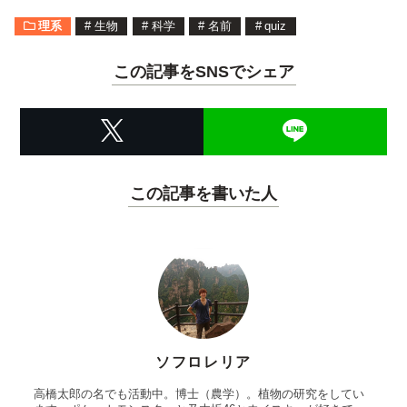
理系
#
生物
#
科学
#
名前
#
quiz
この記事をSNSでシェア
この記事を書いた人
ソフロレリア
高橋太郎の名でも活動中。博士（農学）。植物の研究をしてい