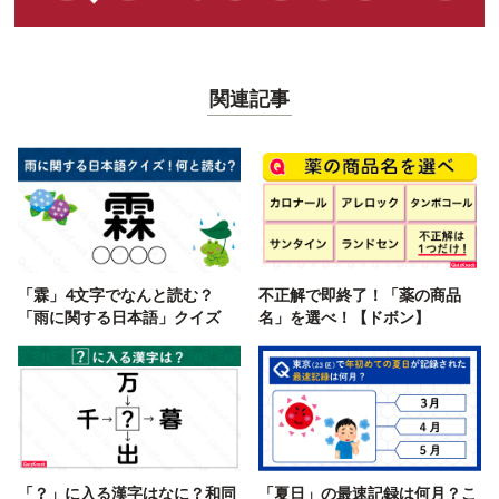
関連記事
「霖」4文字でなんと読む？
不正解で即終了！「薬の商品
「雨に関する日本語」クイズ
名」を選べ！【ドボン】
「？」に入る漢字はなに？和同
「夏日」の最速記録は何月？こ