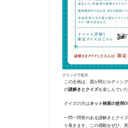
クリックで拡大
この企画は、霞が関ビルディン
の
謎解きとクイズ
を楽しんでい
クイズの方は
ネット検索の使用O
一問一問骨のある謎解きとクイ
り着きます。この感動をぜひ、