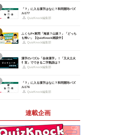
「？」に入る漢字はなに？和同開珎パズ
ル177
QuizKnock編集部
ふくらP×東問「海派？山派？」「どっち
も怖い」【QuizKnock雑談中】
QuizKnock編集部
漢字のパズル「合体漢字」！「又火土火
忄言」でできる二字熟語は？
QuizKnock編集部
「？」に入る漢字はなに？和同開珎パズ
ル176
QuizKnock編集部
連載企画