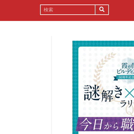
謎解き
コラム
常識
理系