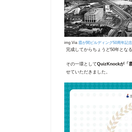
img Via
霞が関ビルディング50周年記
完成してからちょうど50年とな
その一環として
QuizKnock
せていただきました。