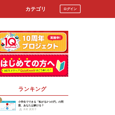
カテゴリ
ログイン
社会
スポーツ
時事ニュース
特集
ランキング
小学生でできる「転がる2つの円」の問
題、あなたは解ける？
木村 真実子