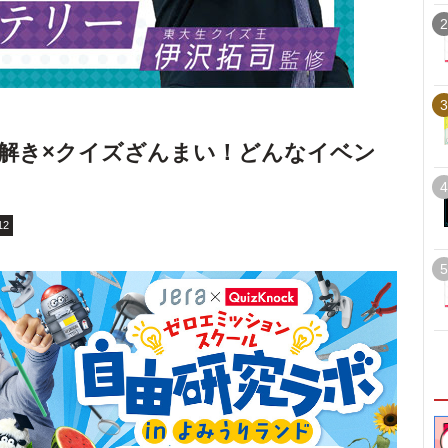
2
3
解き×クイズざんまい！どんなイベン
4
12
5