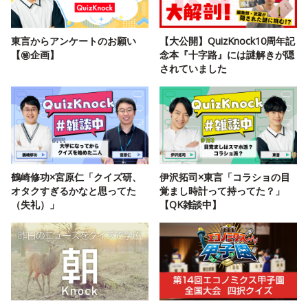
東言からアンケートのお願い
【大公開】QuizKnock10周年記
【㊙️企画】
念本『十字路』には謎解きが隠
されていました
鶴崎修功×宮原仁「クイズ研、
伊沢拓司×東言「コラショの目
オタクすぎるかなと思ってた
覚まし時計って持ってた？」
（失礼）」
【QK雑談中】