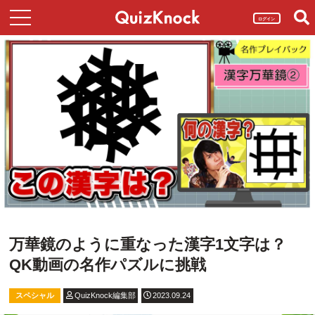
ログイン
万華鏡のように重なった漢字1文字は？
QK動画の名作パズルに挑戦
スペシャル
QuizKnock編集部
2023.09.24