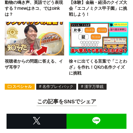
動物の鳴き声、英語でどう表現
【体験】金融・経済のクイズ大
する？mewはネコ、ではoink
会「エコノミクス甲子園」に挑
は？
戦しよう！
視聴者からの問題に答える、イ
徐々に出てくる言葉で「ことわ
ザ耳学7
ざ」を作れ！QKの名作クイズ
に挑戦
スペシャル
#
名作プレイバック
#
漢字万華鏡
この記事をSNSでシェア