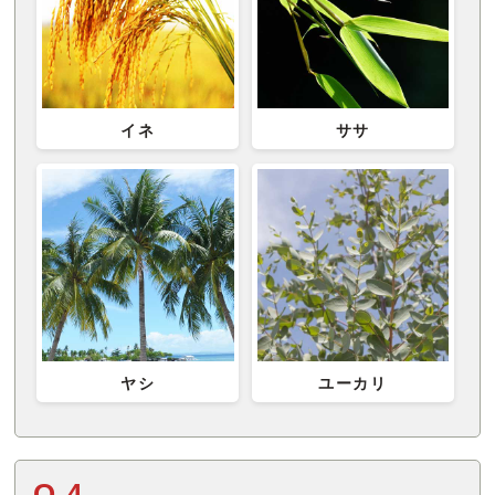
イネ
ササ
ヤシ
ユーカリ
Q.4