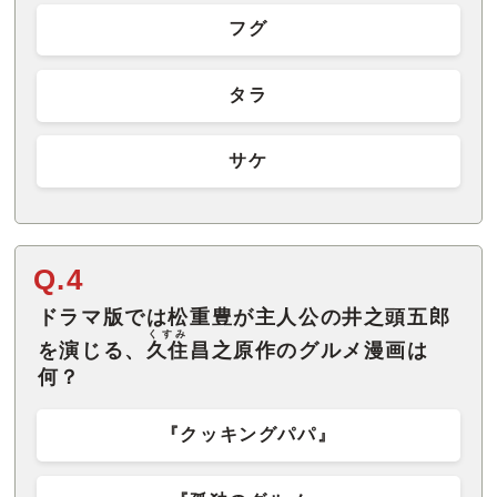
フグ
タラ
サケ
Q.4
ドラマ版では松重豊が主人公の井之頭五郎
くすみ
を演じる、
久住
昌之原作のグルメ漫画は
何？
『クッキングパパ』