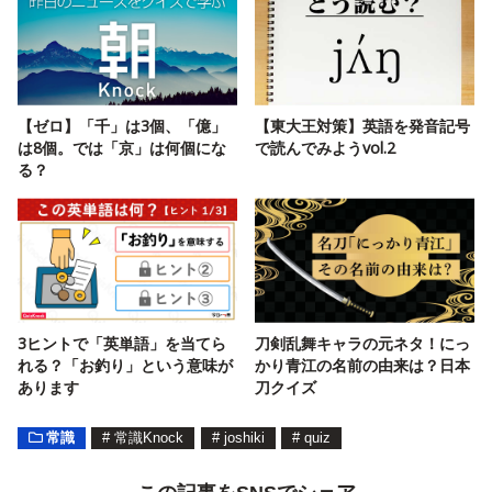
【ゼロ】「千」は3個、「億」
【東大王対策】英語を発音記号
は8個。では「京」は何個にな
で読んでみようvol.2
る？
3ヒントで「英単語」を当てら
刀剣乱舞キャラの元ネタ！にっ
れる？「お釣り」という意味が
かり青江の名前の由来は？日本
あります
刀クイズ
常識
#
常識Knock
#
joshiki
#
quiz