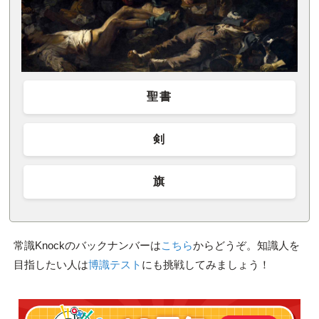
聖書
剣
旗
常識Knockのバックナンバーは
こちら
からどうぞ。知識人を
目指したい人は
博識テスト
にも挑戦してみましょう！