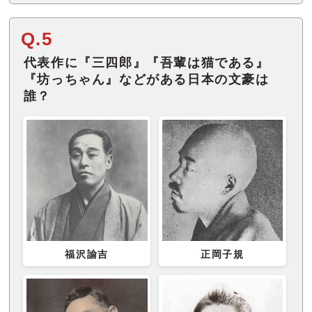
Q.5
代表作に『三四郎』『吾輩は猫である』
『坊っちゃん』などがある日本の文豪は
誰？
福沢諭吉
正岡子規