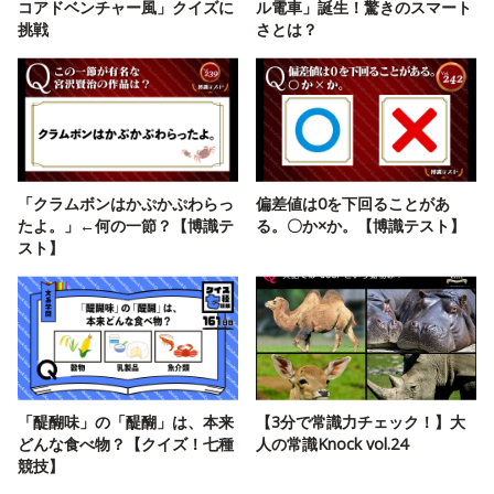
コアドベンチャー風」クイズに
ル電車」誕生！驚きのスマート
挑戦
さとは？
「クラムボンはかぷかぷわらっ
偏差値は0を下回ることがあ
たよ。」←何の一節？【博識テ
る。〇か×か。【博識テスト】
スト】
「醍醐味」の「醍醐」は、本来
【3分で常識力チェック！】大
どんな食べ物？【クイズ！七種
人の常識Knock vol.24
競技】