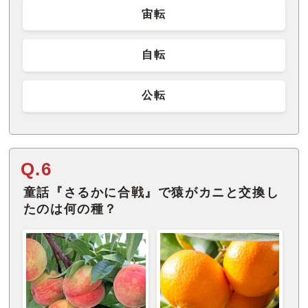
宙転
自転
公転
Q.6
童話『さるかに合戦』で猿がカニと交換し
たのは何の種？