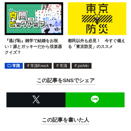
『逃げ恥』雑学で結婚をお祝
都民以外も必見！ 今すぐ備え
い！源とガッキーだから弦楽器
る「東京防災」のススメ
クイズ？
常識
#
常識Knock
#
常識
#
joshiki
この記事をSNSでシェア
この記事を書いた人