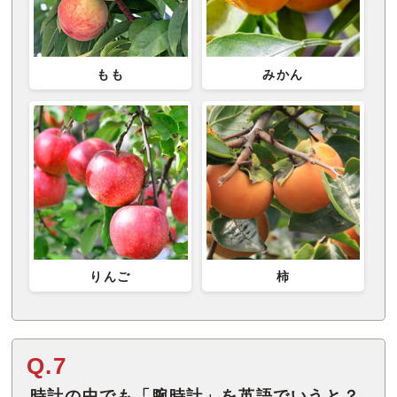
もも
みかん
りんご
柿
Q.7
時計の中でも「腕時計」を英語でいうと？