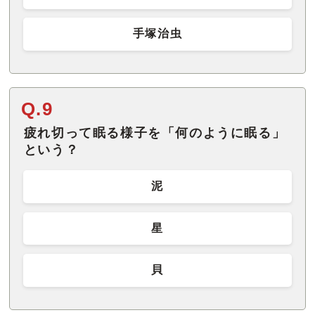
手塚治虫
Q.9
疲れ切って眠る様子を「何のように眠る」
という？
泥
星
貝