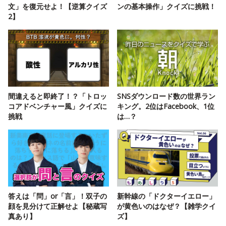
文」を復元せよ！【逆算クイズ
ンの基本操作」クイズに挑戦！
2】
間違えると即終了！？「トロッ
SNSダウンロード数の世界ラン
コアドベンチャー風」クイズに
キング。2位はFacebook、1位
挑戦
は…？
答えは「問」or「言」！双子の
新幹線の「ドクターイエロー」
顔を見分けて正解せよ【秘蔵写
が黄色いのはなぜ？【雑学クイ
真あり】
ズ】