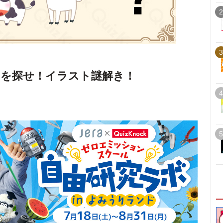
2
3
えを探せ！イラスト謎解き！
4
5