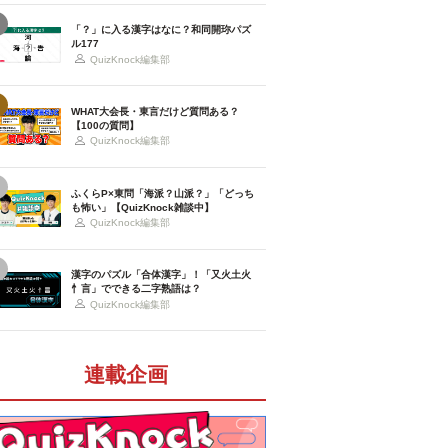
「？」に入る漢字はなに？和同開珎パズ
ル177
QuizKnock編集部
WHAT大会長・東言だけど質問ある？
【100の質問】
QuizKnock編集部
ふくらP×東問「海派？山派？」「どっち
も怖い」【QuizKnock雑談中】
QuizKnock編集部
漢字のパズル「合体漢字」！「又火土火
忄言」でできる二字熟語は？
QuizKnock編集部
連載企画