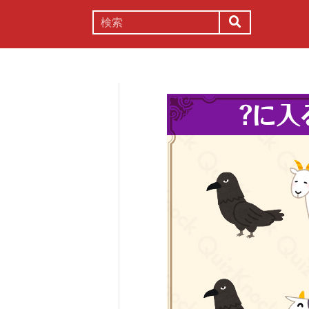
謎解き
コラム
常識
理系