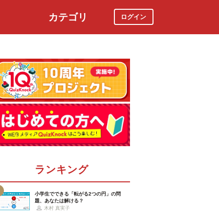
カテゴリ
ログイン
社会
スポーツ
時事ニュース
特集
ランキング
小学生でできる「転がる2つの円」の問
題、あなたは解ける？
木村 真実子