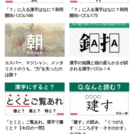
「？」に入る漢字はなに？和同
「？」に入る漢字はなに？和同
開珎パズル166
開珎パズル175
エスパー、マジシャン、メンタ
漢字の知識と頭の柔らかさが試
リストのうち、“力”を失ったの
される漢字パズル！4
は誰？
「とくと」ご覧あれ。漢字で書
「建す」の読み、「くつがえ
くと？【今日の一問】
す・こころざす・そそのかす」
のどれ？