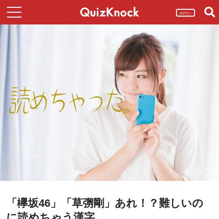
ログイン
「欅坂46」「草彅剛」あれ！？難しいの
に読めちゃう漢字