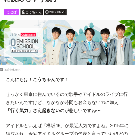
ことば
こうちゃん
2017.06.23
PR
株式会社JERA
こんにちは！
こうちゃん
です！
せっかく東京に住んでいるので歌手やアイドルのライブに行
きたいんですけど、なかなか時間もお金もないのに加え、
「行く気力」さえ起きない
のが悲しいですね〜
アイドルといえば「欅坂46」が最近人気ですよね。2015年に
結成され、今やアイドルグループの代表と言っていいほどの