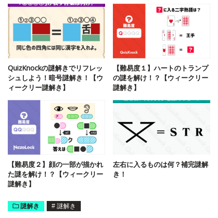
QuizKnockの謎解きでリフレッ
【難易度１】ハートのトランプ
シュしよう！暗号謎解き！【ウ
の謎を解け！？【ウィークリー
ィークリー謎解き】
謎解き】
【難易度２】顔の一部が描かれ
左右に入るものは何？補完謎解
た謎を解け！？【ウィークリー
き！
謎解き】
謎解き
#
謎解き