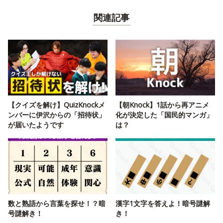
関連記事
【クイズを解け】QuizKnockメ
【朝Knock】1話から再アニメ
ンバーに伊沢からの「招待状」
化が決定した「国民的マンガ」
が届いたようです
は？
数と熟語から言葉を探せ！？暗
漢字1文字を答えよ！暗号謎解
号謎解き！
き！