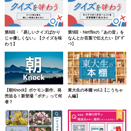
第8回・「易しいクイズばかり
第9回・Netflixの「あの音」を
じゃ優しくない」【クイズを味
なんとか言葉で伝えたい【ﾀﾞﾀﾞ
わう】
ｰﾝ】
【朝Knock】ポケモン新作、発
東大生の本棚 vol.2【こうちゃ
売迫る！新登場「ボチ」って何
ん編】
者？