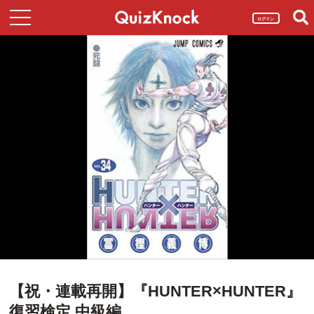
ログイン
【祝・連載再開】『HUNTER×HUNTER』
復習検定 中級編