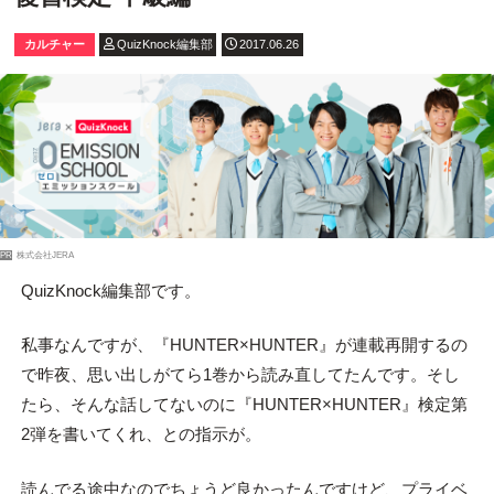
カルチャー
QuizKnock編集部
2017.06.26
PR
株式会社JERA
QuizKnock編集部です。
私事なんですが、『HUNTER×HUNTER』が連載再開するの
で昨夜、思い出しがてら1巻から読み直してたんです。そし
たら、そんな話してないのに『HUNTER×HUNTER』検定第
2弾を書いてくれ、との指示が。
読んでる途中なのでちょうど良かったんですけど、プライベ