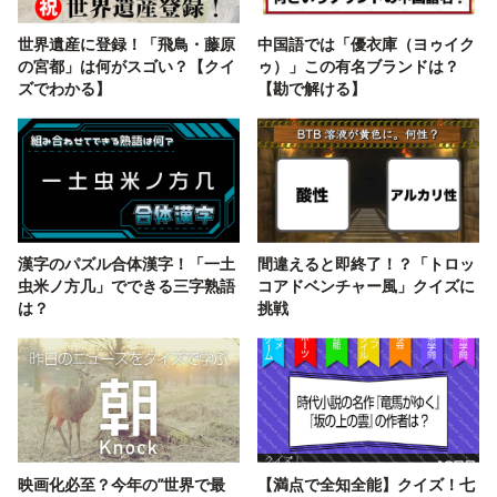
世界遺産に登録！「飛鳥・藤原
中国語では「優衣庫（ヨゥイク
の宮都」は何がスゴい？【クイ
ゥ）」この有名ブランドは？
ズでわかる】
【勘で解ける】
漢字のパズル合体漢字！「一土
間違えると即終了！？「トロッ
虫米ノ方几」でできる三字熟語
コアドベンチャー風」クイズに
は？
挑戦
映画化必至？今年の”世界で最
【満点で全知全能】クイズ！七