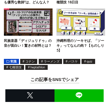
も優秀な教師”は、どんな人？
種競技 18日目
民族楽器「ディジュリドゥ」の
沖縄料理のソーキそば、「ソー
音が面白い！驚きの材料とは？
キ」ってなんの肉？【ものしり
5】
常識
#
コナン
#
ラーメンズ
#
バスケ
#
quiz
#
七種競技
#
heptathlon
この記事をSNSでシェア