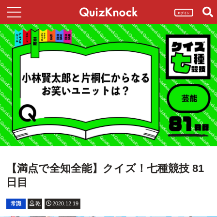
ログイン
【満点で全知全能】クイズ！七種競技 81
日目
常識
乾
2020.12.19