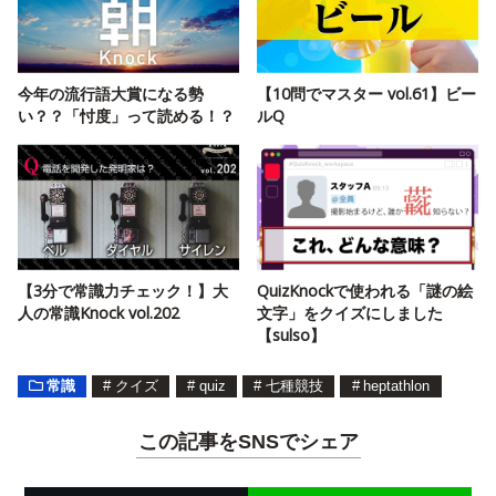
今年の流行語大賞になる勢
【10問でマスター vol.61】ビー
い？？「忖度」って読める！？
ルQ
【3分で常識力チェック！】大
QuizKnockで使われる「謎の絵
人の常識Knock vol.202
文字」をクイズにしました
【sulso】
常識
#
クイズ
#
quiz
#
七種競技
#
heptathlon
この記事をSNSでシェア