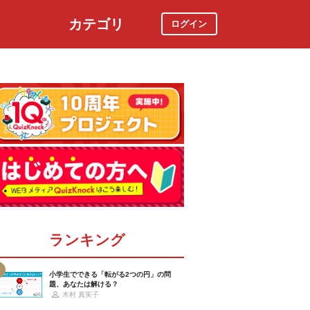
カテゴリ
ログイン
社会
スポーツ
時事ニュース
特集
ランキング
小学生でできる「転がる2つの円」の問
題、あなたは解ける？
木村 真実子