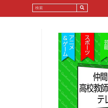
謎解き
コラム
常識
理系