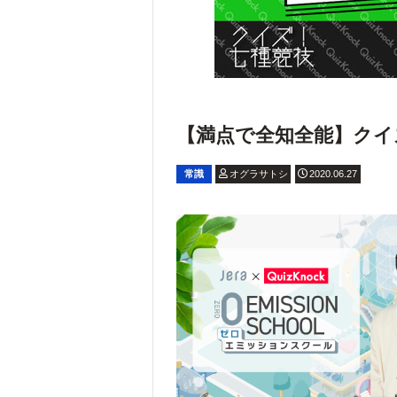
【満点で全知全能】クイズ
常識
オグラサトシ
2020.06.27