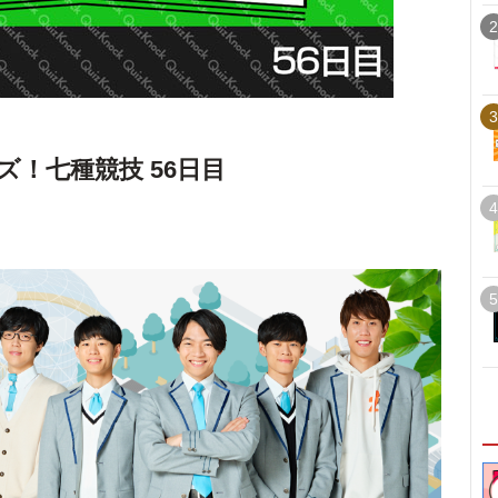
2
3
！七種競技 56日目
4
5