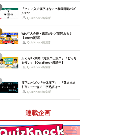
「？」に入る漢字はなに？和同開珎パズ
ル177
QuizKnock編集部
WHAT大会長・東言だけど質問ある？
【100の質問】
QuizKnock編集部
ふくらP×東問「海派？山派？」「どっち
も怖い」【QuizKnock雑談中】
QuizKnock編集部
漢字のパズル「合体漢字」！「又火土火
忄言」でできる二字熟語は？
QuizKnock編集部
連載企画