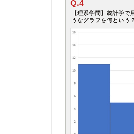
Q.4
【理系学問】統計学で
うなグラフを何という