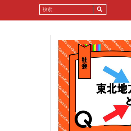
謎解き
コラム
常識
理系