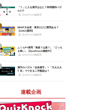
「？」に入る漢字はなに？和同開珎パズ
ル177
QuizKnock編集部
WHAT大会長・東言だけど質問ある？
【100の質問】
QuizKnock編集部
ふくらP×東問「海派？山派？」「どっち
も怖い」【QuizKnock雑談中】
QuizKnock編集部
漢字のパズル「合体漢字」！「又火土火
忄言」でできる二字熟語は？
QuizKnock編集部
連載企画