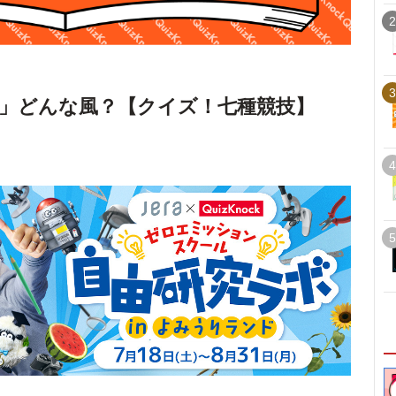
2
3
」どんな風？【クイズ！七種競技】
4
5