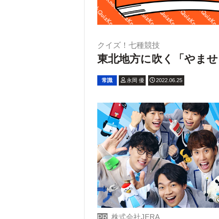
クイズ！七種競技
東北地方に吹く「やませ
常識
永岡 優
2022.06.25
株式会社JERA
PR