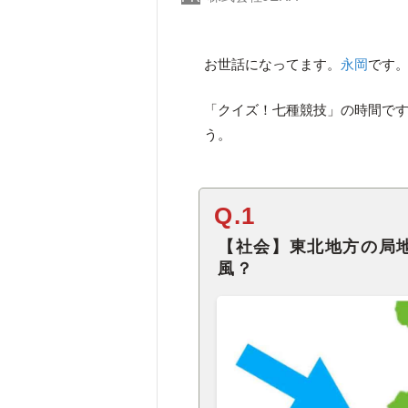
お世話になってます。
永岡
です
「クイズ！七種競技」の時間で
う。
Q.1
【社会】東北地方の局
風？