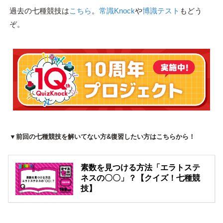
過去の七種競技は
こちら
。
常識Knock
や
博識テスト
もどう
ぞ。
▼前回の七種競技を解いてない方&復習したい方はこちらから！
素数を見つける方法「エラトステ
ネスの〇〇」？【クイズ！七種競
技】