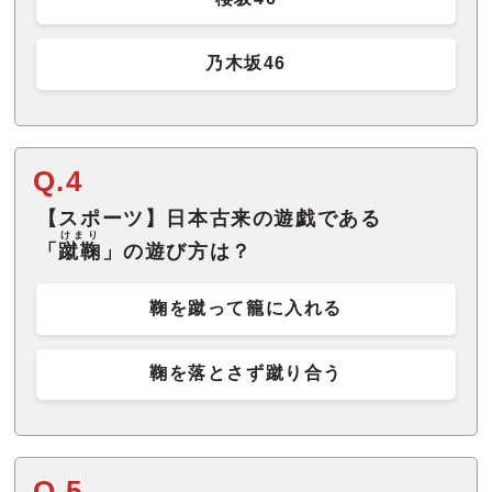
乃木坂46
Q.4
【スポーツ】日本古来の遊戯である
けまり
「
蹴鞠
」の遊び方は？
鞠を蹴って籠に入れる
鞠を落とさず蹴り合う
Q.5