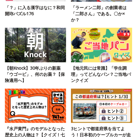
「？」に入る漢字はなに？和同
「ラーメン二郎」の創業者は
開珎パズル176
「二郎さん」である。〇か×
か？
【朝Knock】30年ぶりの新薬
【地元民には常識】「学生調
「ウゴービ」、何のお薬？【保
理」ってどんなパン？ご当地パ
険適用へ】
ンクイズ
『水戸黄門』のモデルとなった
3ヒントで都道府県を当てよ
歴史上の人物は？【クイズ！七
う！日本初のケーブルカーが走