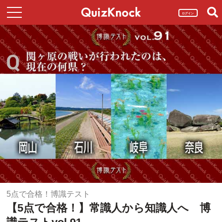
ログイン
5点で合格！博識テスト
【5点で合格！】常識人から知識人へ 博