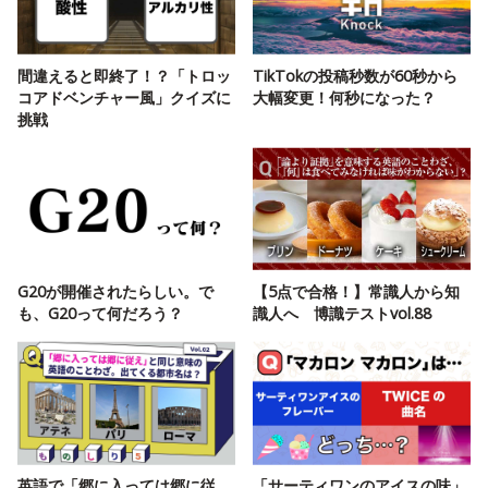
間違えると即終了！？「トロッ
TikTokの投稿秒数が60秒から
コアドベンチャー風」クイズに
大幅変更！何秒になった？
挑戦
G20が開催されたらしい。で
【5点で合格！】常識人から知
も、G20って何だろう？
識人へ 博識テストvol.88
英語で「郷に入っては郷に従
「サーティワンのアイスの味」