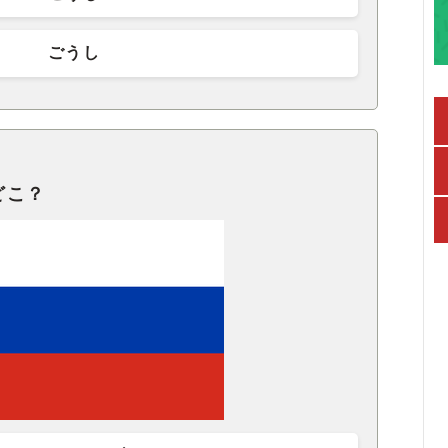
ごうし
どこ？