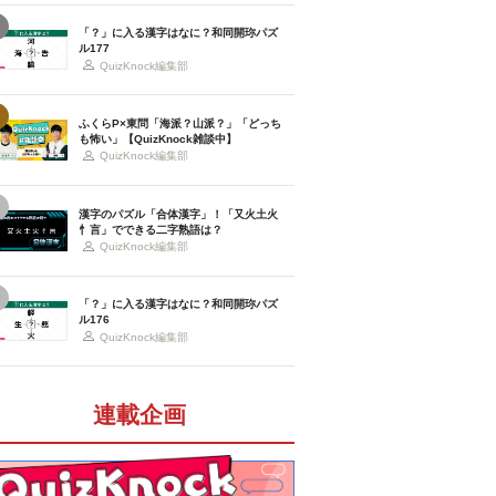
「？」に入る漢字はなに？和同開珎パズ
ル177
QuizKnock編集部
ふくらP×東問「海派？山派？」「どっち
も怖い」【QuizKnock雑談中】
QuizKnock編集部
漢字のパズル「合体漢字」！「又火土火
忄言」でできる二字熟語は？
QuizKnock編集部
「？」に入る漢字はなに？和同開珎パズ
ル176
QuizKnock編集部
連載企画