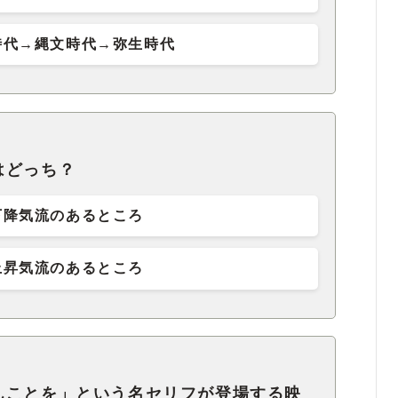
時代→縄文時代→弥生時代
はどっち？
下降気流のあるところ
上昇気流のあるところ
んことを」という名セリフが登場する映