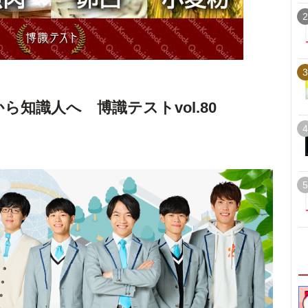
2
3
ら知識人へ 博識テストvol.80
4
5