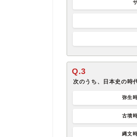
Q.3
次のうち、日本史の時
弥生
古墳
縄文