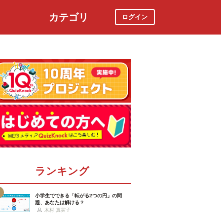
カテゴリ
ログイン
社会
スポーツ
時事ニュース
特集
ランキング
小学生でできる「転がる2つの円」の問
題、あなたは解ける？
木村 真実子