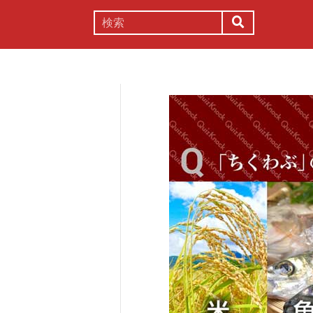
謎解き
コラム
常識
理系