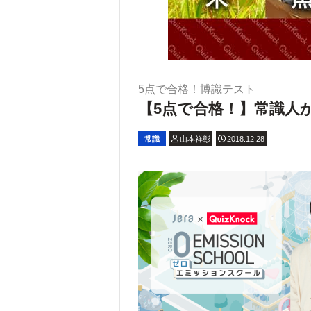
5点で合格！博識テスト
【5点で合格！】常識人か
常識
山本祥彰
2018.12.28