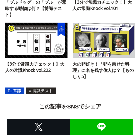
「ブルドッグ」の「ブル」が意
【3分で常識力チェック！】大
味する動物は何？【博識テス
人の常識Knock vol.101
ト】
【3分で常識力チェック！】大
大の卵好き！「卵を乗せた料
人の常識Knock vol.222
理」に名を残す偉人は？【もの
しり5】
常識
#
博識テスト
この記事をSNSでシェア