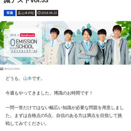
識テストvol.53
常識
山本祥彰
2018.06.22
PR
株式会社JERA
どうも、
山本
です。
今週もやってきました。博識のお時間です！
一問一答だけではない幅広い知識が必要な問題を用意しまし
た。まずは合格点の5点、自信のある方は満点を目指して挑
戦してみてください。