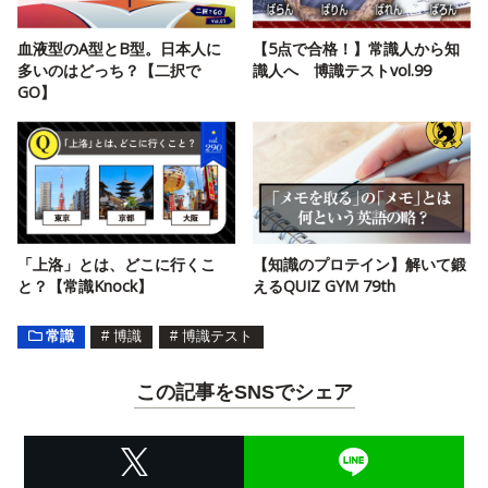
血液型のA型とB型。日本人に
【5点で合格！】常識人から知
多いのはどっち？【二択で
識人へ 博識テストvol.99
GO】
「上洛」とは、どこに行くこ
【知識のプロテイン】解いて鍛
と？【常識Knock】
えるQUIZ GYM 79th
常識
#
博識
#
博識テスト
この記事をSNSでシェア