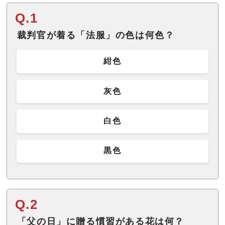
Q.1
裁判官が着る「法服」の色は何色？
紺色
灰色
白色
黒色
Q.2
「父の日」に贈る慣習がある花は何？