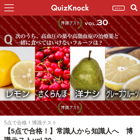
ログイン
5点で合格！博識テスト
【5点で合格！】常識人から知識人へ 博