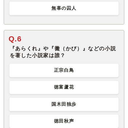
無辜の囚人
Q.6
『あらくれ』や『黴（かび）』などの小説
を著した小説家は誰？
正宗白鳥
徳富蘆花
国木田独歩
徳田秋声