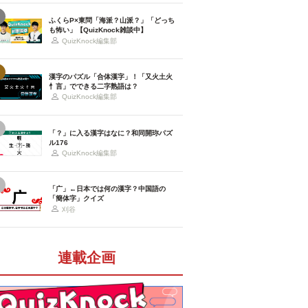
ふくらP×東問「海派？山派？」「どっち
も怖い」【QuizKnock雑談中】
QuizKnock編集部
漢字のパズル「合体漢字」！「又火土火
忄言」でできる二字熟語は？
QuizKnock編集部
「？」に入る漢字はなに？和同開珎パズ
ル176
QuizKnock編集部
「广」←日本では何の漢字？中国語の
「簡体字」クイズ
刈谷
連載企画