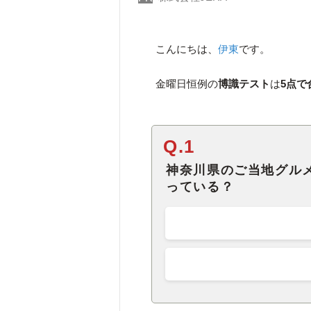
こんにちは、
伊東
です。
金曜日恒例の
博識テスト
は
5点で
Q.1
神奈川県のご当地グル
っている？