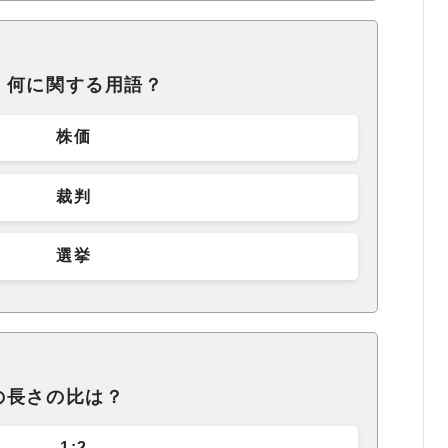
、何に関する用語？
株価
裁判
選挙
の長さの比は？
1:2