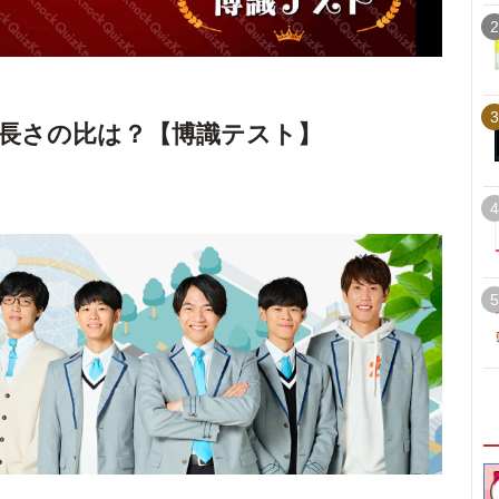
2
3
長さの比は？【博識テスト】
4
5