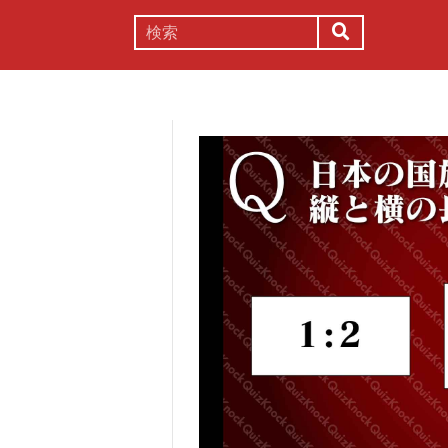
謎解き
コラム
常識
理系