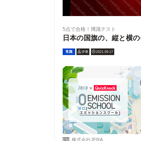
5点で合格！博識テスト
日本の国旗の、縦と横の
常識
伊東
2021.09.17
株式会社JERA
PR