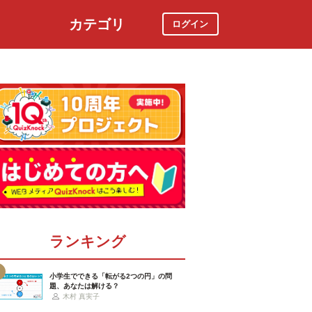
カテゴリ
ログイン
社会
スポーツ
時事ニュース
特集
ランキング
小学生でできる「転がる2つの円」の問
題、あなたは解ける？
木村 真実子