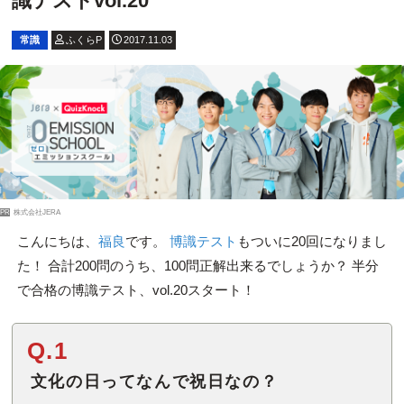
識テストvol.20
常識
ふくらP
2017.11.03
PR
株式会社JERA
こんにちは、
福良
です。
博識テスト
もついに20回になりまし
た！ 合計200問のうち、100問正解出来るでしょうか？ 半分
で合格の博識テスト、vol.20スタート！
Q.1
文化の日ってなんで祝日なの？