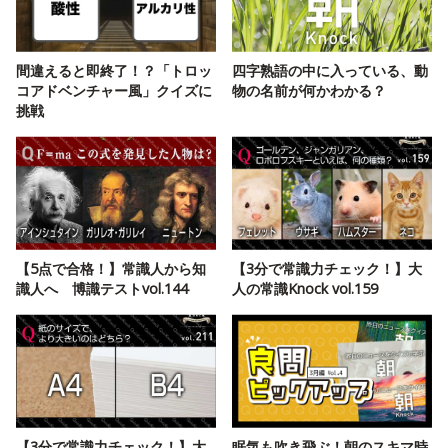
間違えると即終了！？「トロッ
四字熟語の中に入っている、動
コアドベンチャー風」クイズに
物の名前が何かわかる？
挑戦
【5点で合格！】常識人から知
【3分で常識力チェック！】大
識人へ 博識テストvol.144
人の常識Knock vol.159
【3分で常識力チェック！】大
眠気も吹き飛ぶ！朝のスキマ時