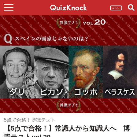
ログイン
5点で合格！博識テスト
【5点で合格！】常識人から知識人へ 博