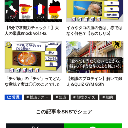
【3分で常識力チェック！】大
イカやタコの血の色は、赤では
人の常識Knock vol.142
なく何色？【ものしり5】
「チゲ鍋」の「チゲ」ってどん
【知識のプロテイン】解いて鍛
な意味？実は〇〇のことでした
えるQUIZ GYM 86th
常識
#
博識テスト
#
知識
#
競技クイズ
#
知的
この記事をSNSでシェア