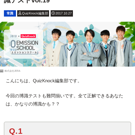
識テストvol.19
常識
QuizKnock編集部
2017.10.27
PR
株式会社JERA
こんにちは、QuizKnock編集部です。
今回の博識テストも難問揃いです。全て正解できるあなた
は、かなりの博識かも？？
Q.1