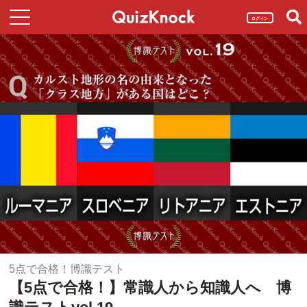
ログイン
5点で合格！博識テスト
【5点で合格！】常識人から知識人へ 博