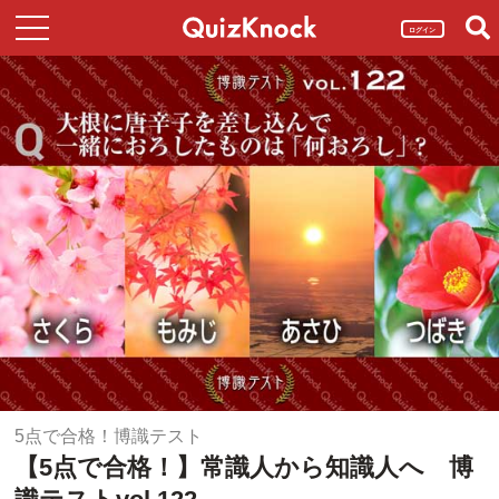
ログイン
5点で合格！博識テスト
【5点で合格！】常識人から知識人へ 博