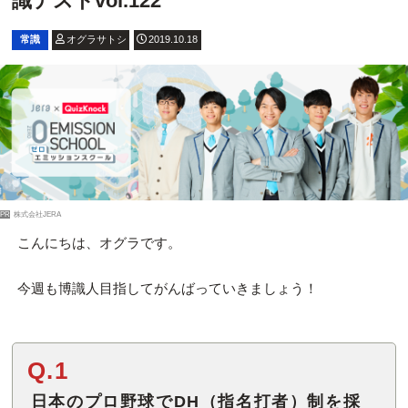
識テストvol.122
常識
オグラサトシ
2019.10.18
PR
株式会社JERA
こんにちは、オグラです。
今週も博識人目指してがんばっていきましょう！
Q.1
日本のプロ野球でDH（指名打者）制を採