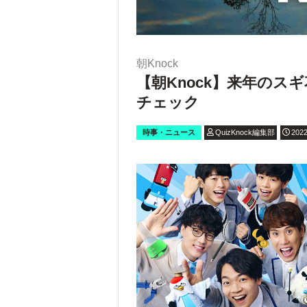
朝Knock
【朝Knock】来年の
チェック
時事・ニュース
QuizKnock編集部
2022