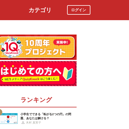
カテゴリ
ログイン
社会
スポーツ
時事ニュース
特集
ランキング
小学生でできる「転がる2つの円」の問
題、あなたは解ける？
木村 真実子