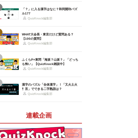
「？」に入る漢字はなに？和同開珎パズ
ル177
QuizKnock編集部
WHAT大会長・東言だけど質問ある？
【100の質問】
QuizKnock編集部
ふくらP×東問「海派？山派？」「どっち
も怖い」【QuizKnock雑談中】
QuizKnock編集部
漢字のパズル「合体漢字」！「又火土火
忄言」でできる二字熟語は？
QuizKnock編集部
連載企画