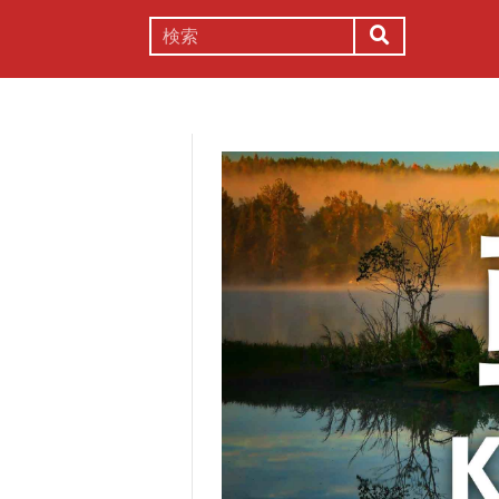
謎解き
コラム
常識
理系