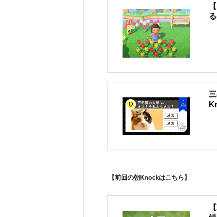
【
る
三
K
【前回の朝Knockはこちら】
【