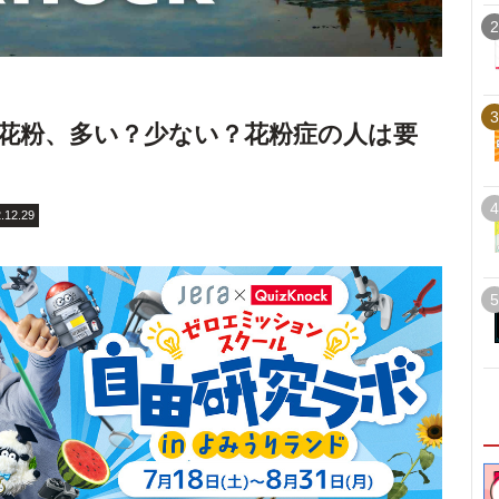
2
3
スギ花粉、多い？少ない？花粉症の人は要
4
.12.29
5