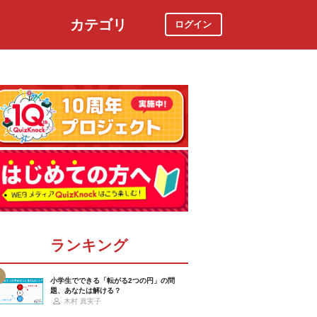
カテゴリ
ログイン
社会
スポーツ
時事ニュース
特集
ランキング
小学生でできる「転がる2つの円」の問
題、あなたは解ける？
木村 真実子