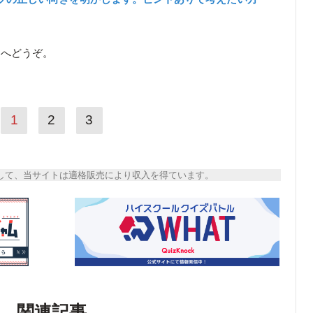
ら
へどうぞ。
1
2
3
トとして、当サイトは適格販売により収入を得ています。
関連記事