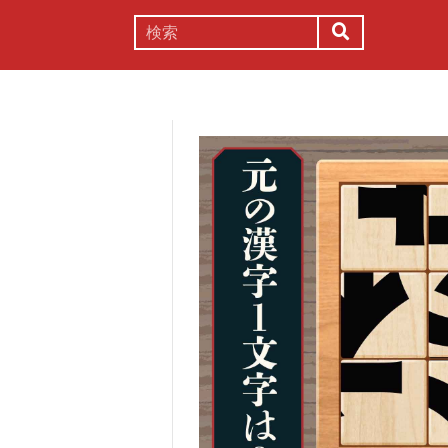
謎解き
コラム
常識
理系