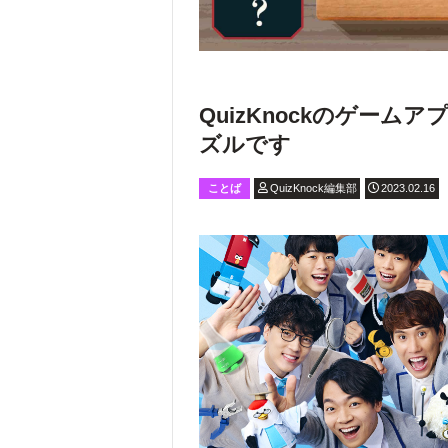
QuizKnockのゲー
ズルです
ことば
QuizKnock編集部
2023.02.16