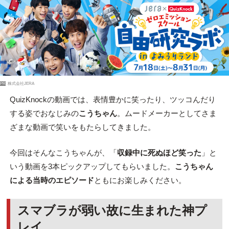
PR
株式会社JERA
QuizKnockの動画では、表情豊かに笑ったり、ツッコんだり
する姿でおなじみの
こうちゃん
。ムードメーカーとしてさま
ざまな動画で笑いをもたらしてきました。
今回はそんなこうちゃんが、「
収録中に死ぬほど笑った
」と
いう動画を3本ピックアップしてもらいました。
こうちゃん
による当時のエピソード
ともにお楽しみください。
スマブラが弱い故に生まれた神プ
レイ