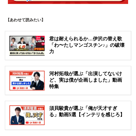
【あわせて読みたい】
君は耐えられるか…伊沢の替え歌
「わ〜たしマンゴスチン♪」の破壊
力
河村拓哉が選ぶ「出演してないけ
ど、実は僕が企画しました」動画
特集
須貝駿貴が選ぶ「俺が天才すぎ
る」動画5選【インテリを感じろ】