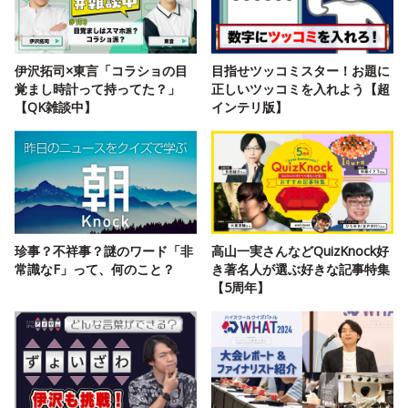
伊沢拓司×東言「コラショの目
目指せツッコミスター！お題に
覚まし時計って持ってた？」
正しいツッコミを入れよう【超
【QK雑談中】
インテリ版】
珍事？不祥事？謎のワード「非
高山一実さんなどQuizKnock好
常識なF」って、何のこと？
き著名人が選ぶ好きな記事特集
【5周年】