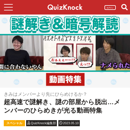
ログイン
きみはメンバーより先にひらめけるか？
超高速で謎解き、謎の部屋から脱出…メ
ンバーのひらめきが光る動画特集
スペシャル
QuizKnock編集部
2023.05.10