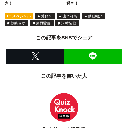
き！
解き！
スペシャル
#
謎解き
#
山本祥彰
#
動画紹介
#
鶴崎修功
#
須貝駿貴
#
河村拓哉
この記事をSNSでシェア
この記事を書いた人