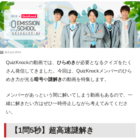
PR
株式会社JERA
QuizKnockの動画では、
ひらめき
が必要となるクイズをたく
さん発信してきました。今回は、QuizKnockメンバーのひら
めき力が光る
暗号
や
謎解き
の動画を特集します。
メンバーがあっという間に解いてしまう動画もあるので、一
緒に解きたい方はぜひ一時停止しながら考えてみてくださ
い。
【1問5秒】超高速謎解き