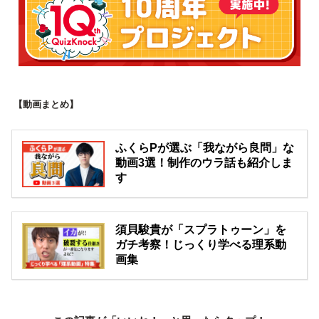
【動画まとめ】
ふくらPが選ぶ「我ながら良問」な
動画3選！制作のウラ話も紹介しま
す
須貝駿貴が「スプラトゥーン」を
ガチ考察！じっくり学べる理系動
画集