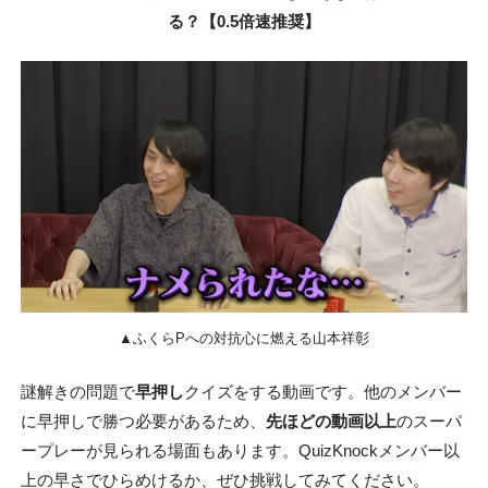
る？【0.5倍速推奨】
▲ふくらPへの対抗心に燃える山本祥彰
謎解きの問題で
早押し
クイズをする動画です。他のメンバー
に早押しで勝つ必要があるため、
先ほどの動画以上
のスーパ
ープレーが見られる場面もあります。QuizKnockメンバー以
上の早さでひらめけるか、ぜひ挑戦してみてください。