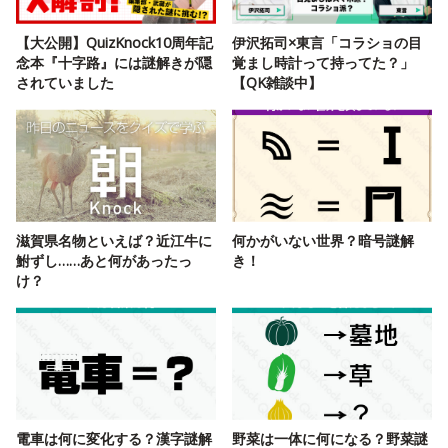
【大公開】QuizKnock10周年記
伊沢拓司×東言「コラショの目
念本『十字路』には謎解きが隠
覚まし時計って持ってた？」
されていました
【QK雑談中】
滋賀県名物といえば？近江牛に
何かがいない世界？暗号謎解
鮒ずし……あと何があったっ
き！
け？
電車は何に変化する？漢字謎解
野菜は一体に何になる？野菜謎