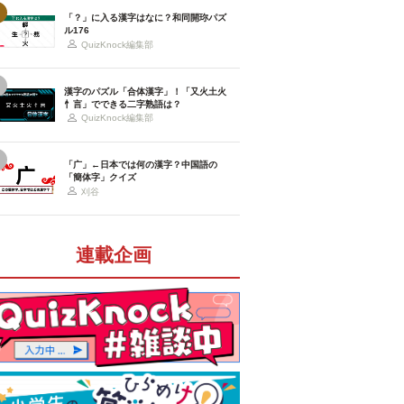
「？」に入る漢字はなに？和同開珎パズ
ル176
QuizKnock編集部
漢字のパズル「合体漢字」！「又火土火
忄言」でできる二字熟語は？
QuizKnock編集部
「广」←日本では何の漢字？中国語の
「簡体字」クイズ
刈谷
連載企画