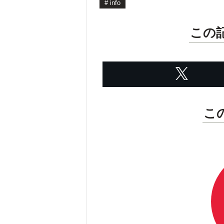
#
info
この
こ