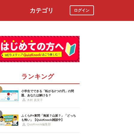
カテゴリ
ログイン
社会
スポーツ
時事ニュース
特集
ランキング
小学生でできる「転がる2つの円」の問
題、あなたは解ける？
木村 真実子
ふくらP×東問「海派？山派？」「どっち
も怖い」【QuizKnock雑談中】
QuizKnock編集部