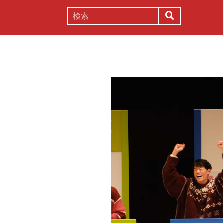
謎解き
コラム
常識
理系