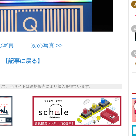
3
4
前の写真
次の写真 >>
5
【記事に戻る】
トとして、当サイトは適格販売により収入を得ています。