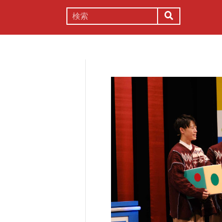
謎解き
コラム
常識
理系