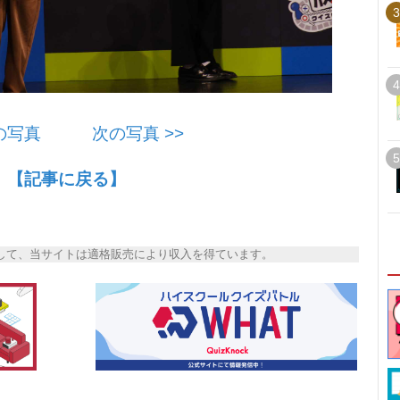
3
4
前の写真
次の写真 >>
5
【記事に戻る】
トとして、当サイトは適格販売により収入を得ています。