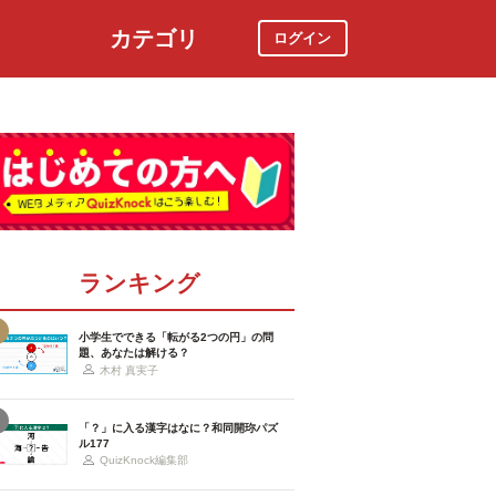
カテゴリ
ログイン
社会
スポーツ
時事ニュース
特集
ランキング
小学生でできる「転がる2つの円」の問
題、あなたは解ける？
木村 真実子
「？」に入る漢字はなに？和同開珎パズ
ル177
QuizKnock編集部