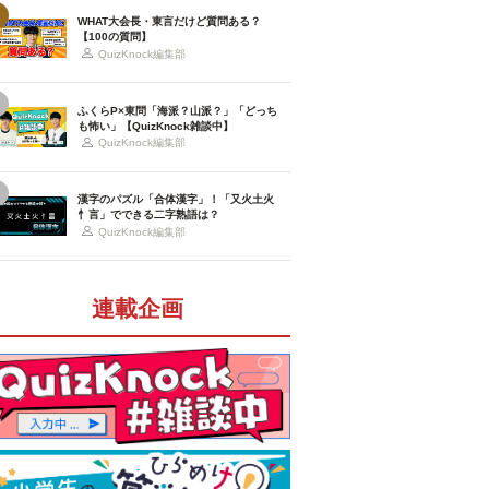
WHAT大会長・東言だけど質問ある？
【100の質問】
QuizKnock編集部
ふくらP×東問「海派？山派？」「どっち
も怖い」【QuizKnock雑談中】
QuizKnock編集部
漢字のパズル「合体漢字」！「又火土火
忄言」でできる二字熟語は？
QuizKnock編集部
連載企画