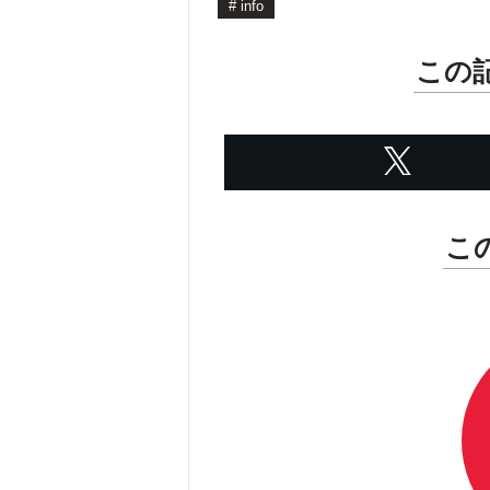
#
info
この
こ