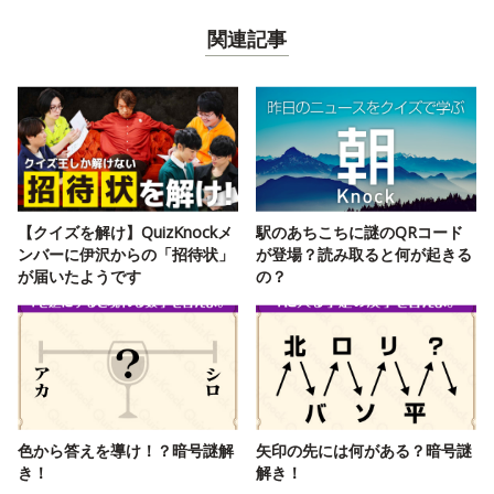
関連記事
【クイズを解け】QuizKnockメ
駅のあちこちに謎のQRコード
ンバーに伊沢からの「招待状」
が登場？読み取ると何が起きる
が届いたようです
の？
色から答えを導け！？暗号謎解
矢印の先には何がある？暗号謎
き！
解き！