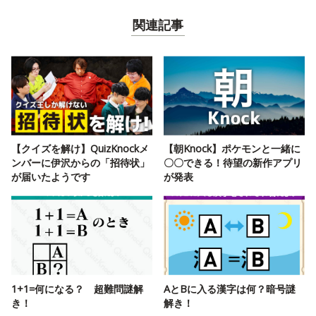
関連記事
【クイズを解け】QuizKnockメ
【朝Knock】ポケモンと一緒に
ンバーに伊沢からの「招待状」
〇〇できる！待望の新作アプリ
が届いたようです
が発表
1+1=何になる？ 超難問謎解
AとBに入る漢字は何？暗号謎
き！
解き！