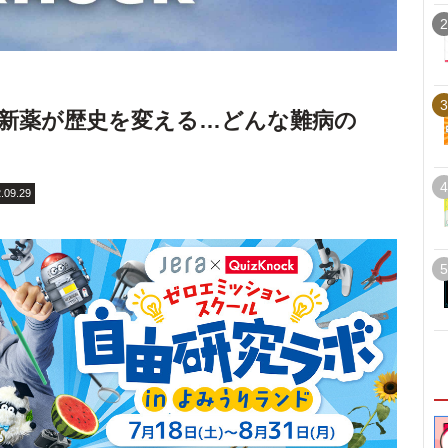
2
3
イの新薬が歴史を変える…どんな難病の
4
.09.29
5