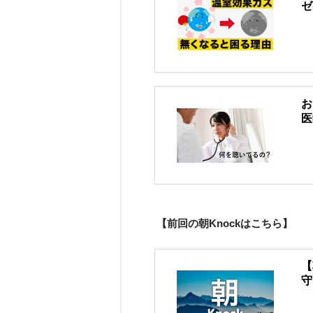
ゼ
お
医
【前回の朝Knockはこちら】
【
守