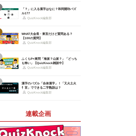
「？」に入る漢字はなに？和同開珎パズ
ル177
QuizKnock編集部
WHAT大会長・東言だけど質問ある？
【100の質問】
QuizKnock編集部
ふくらP×東問「海派？山派？」「どっち
も怖い」【QuizKnock雑談中】
QuizKnock編集部
漢字のパズル「合体漢字」！「又火土火
忄言」でできる二字熟語は？
QuizKnock編集部
連載企画