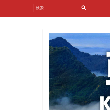
謎解き
コラム
常識
理系