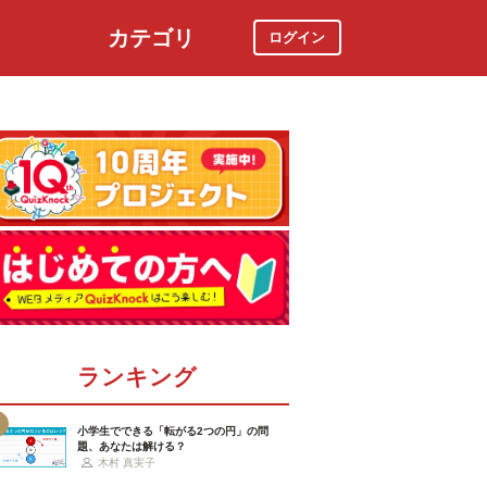
カテゴリ
ログイン
社会
スポーツ
時事ニュース
特集
ランキング
小学生でできる「転がる2つの円」の問
題、あなたは解ける？
木村 真実子