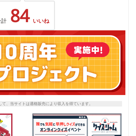
84
合計
いいね
トとして、当サイトは適格販売により収入を得ています。