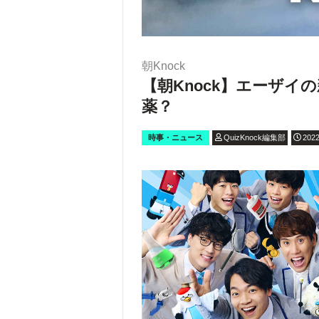
朝Knock
【朝Knock】エーザ
薬？
時事・ニュース
QuizKnock編集部
2022