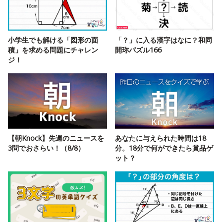
小学生でも解ける「図形の面
「？」に入る漢字はなに？和同
積」を求める問題にチャレン
開珎パズル166
ジ！
【朝Knock】先週のニュースを
あなたに与えられた時間は18
3問でおさらい！（8/8）
分。18分で何ができたら賞品ゲ
ット？