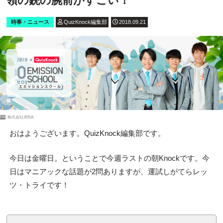
領の銃の腕前がすごい！
時事・ニュース
QuizKnock編集部
2018.09.21
PR
株式会社JERA
おはようございます。QuizKnock編集部です。
今日は金曜日。ということで今週ラストの朝Knockです。今
日はマニアックな話題が2問ありますが、運試しがてらレッ
ツ・トライです！