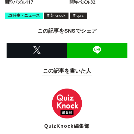
開珎パズル117
開珎パズル32
時事・ニュース
#
朝Knock
#
quiz
この記事をSNSでシェア
この記事を書いた人
QuizKnock編集部