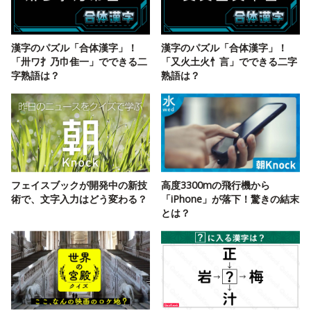
漢字のパズル「合体漢字」！
漢字のパズル「合体漢字」！
「卅ワ扌乃巾隹一」でできる二
「又火土火忄言」でできる二字
字熟語は？
熟語は？
フェイスブックが開発中の新技
高度3300mの飛行機から
術で、文字入力はどう変わる？
「iPhone」が落下！驚きの結末
とは？