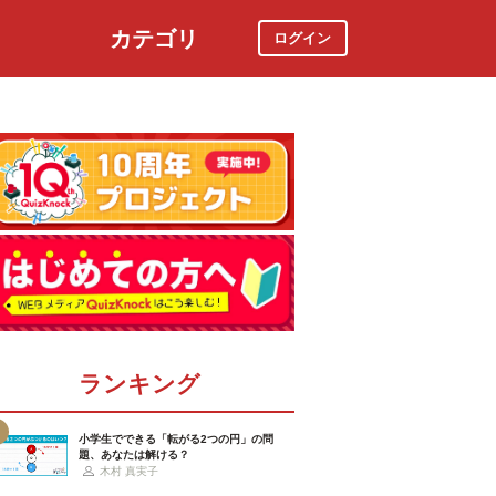
カテゴリ
ログイン
社会
スポーツ
時事ニュース
特集
ランキング
小学生でできる「転がる2つの円」の問
題、あなたは解ける？
木村 真実子