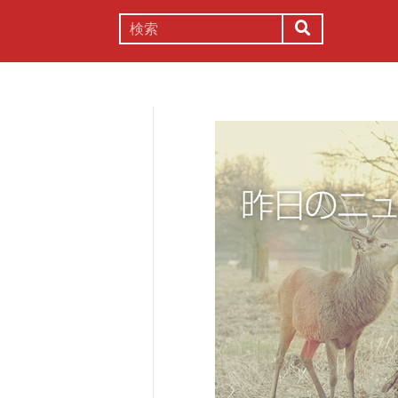
謎解き
コラム
常識
理系