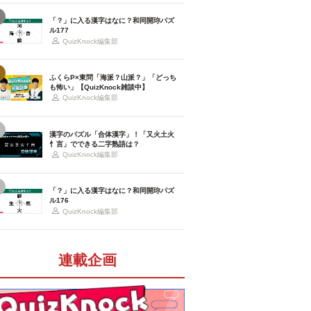
「？」に入る漢字はなに？和同開珎パズ
ル177
QuizKnock編集部
ふくらP×東問「海派？山派？」「どっち
も怖い」【QuizKnock雑談中】
QuizKnock編集部
漢字のパズル「合体漢字」！「又火土火
忄言」でできる二字熟語は？
QuizKnock編集部
「？」に入る漢字はなに？和同開珎パズ
ル176
QuizKnock編集部
連載企画