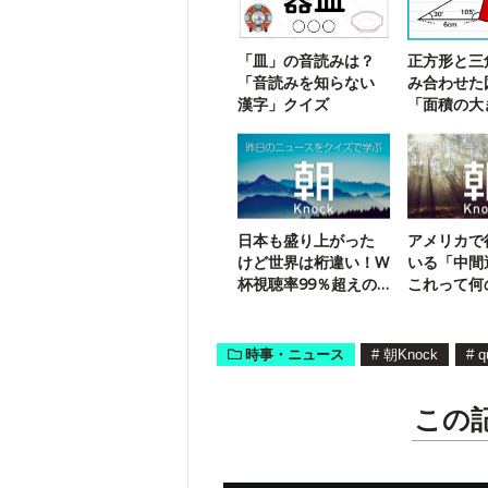
「皿」の音読みは？
正方形と三
「音読みを知らない
み合わせた
漢字」クイズ
「面積の大
求める問題
日本も盛り上がった
アメリカで
けど世界は桁違い！W
いる「中間
杯視聴率99％超えの
これって何
国は？
間」？
時事・ニュース
#
朝Knock
#
q
この