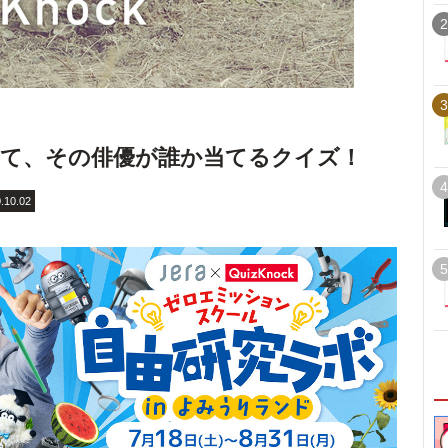
2
3
て、その俳優が誰か当てるクイズ！
4
.10.02
5