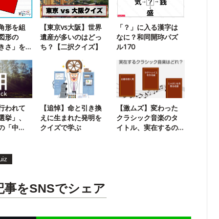
角形を組
【東京vs大阪】世界
「？」に入る漢字は
図形の
遺産が多いのはどっ
なに？和同開珎パズ
きさ」を
ち？【二択クイズ】
ル170
に挑戦！
行われて
【追悼】命と引き換
【激ムズ】変わった
選挙」、
えに生まれた発明を
クラシック音楽のタ
の「中
クイズで学ぶ
イトル、実在するの
はどれ？
uiz
記事をSNSでシェア